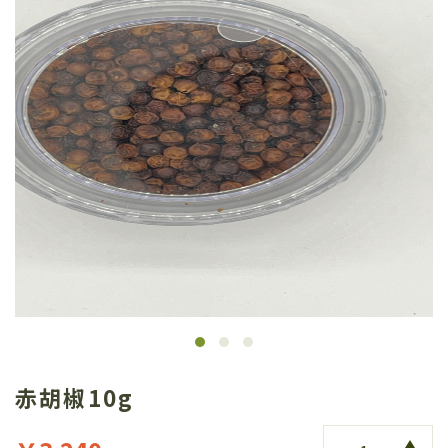
赤胡椒10g